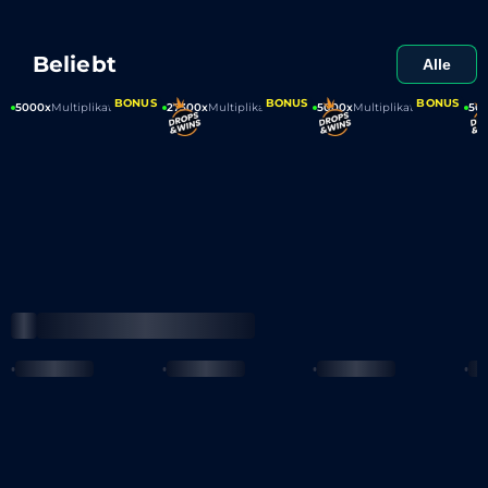
Beliebt
Alle
BONUS
BONUS
BONUS
5000x
Multiplikator
27300x
Multiplikator
5000x
Multiplikator
50